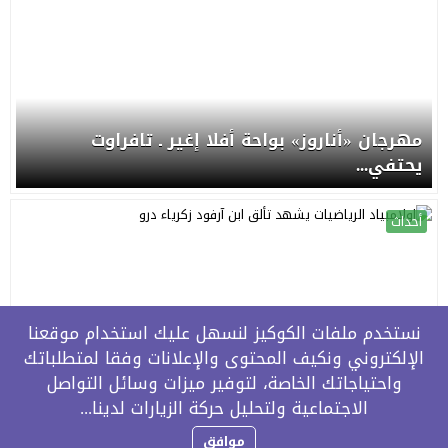
مهرجان «أناروز» بواحة أفلا إغير ـ تافراوت
يحتفي...
أحداث
نستخدم ملفات الكوكيز لنسهل عليك استخدام موقعنا
الإلكتروني ونكيف المحتوى والإعلانات وفقا لمتطلباتك
واحتياجاتك الخاصة، لتوفير ميزات وسائل التواصل
اولامبياد الرياضيات يشهد تألق ابن آرفود زكرياء
الاجتماعية ولتحليل حركة الزيارات لدينا...
درو
موافق