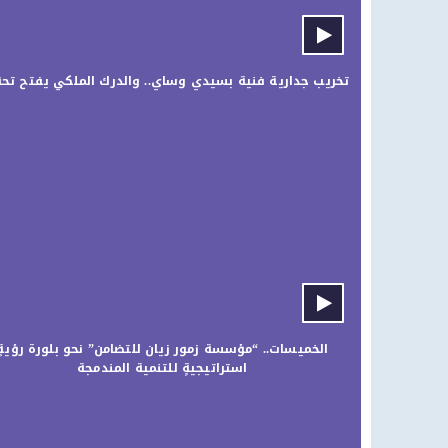
تخريب جدارية فنية بسيدي وساي.. والدرك الملكي يفتح تحقي
الخميسات.. “مؤسسة زمور زيان للتضامن” نحو بلورة رؤيةٍ
استراتيجيةٍ للتنمية المندمجة