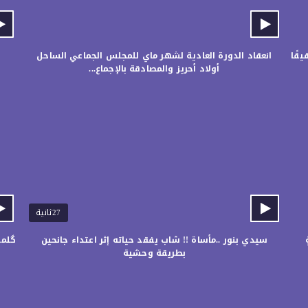
قًا
انعقاد الدورة العادية لشهر ماي للمجلس الجماعي الساحل
و
أولاد أحريز والمصادقة بالإجماع...
27ثانية
سيدي بنور ..مأساة !! شاب يفقد حياته إثر اعتداء جانحين
گلمي
بطريقة وحشية