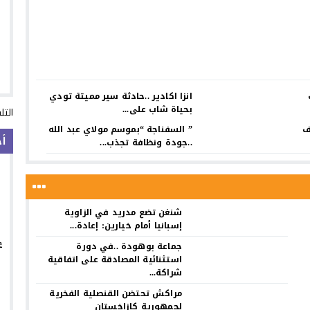
انزا اكادير ..حادثة سير مميتة تودي
بحياة شاب على...
التل
ف
” السفناجة “بموسم مولاي عبد الله
أخ
..جودة ونظافة تجذب...
شنغن تضع مدريد في الزاوية
إسبانيا أمام خيارين: إعادة...
غ
جماعة بوهودة ..في دورة
استثنائية المصادقة على اتفاقية
شراكة...
مراكش تحتضن القنصلية الفخرية
لجمهورية كازاخستان