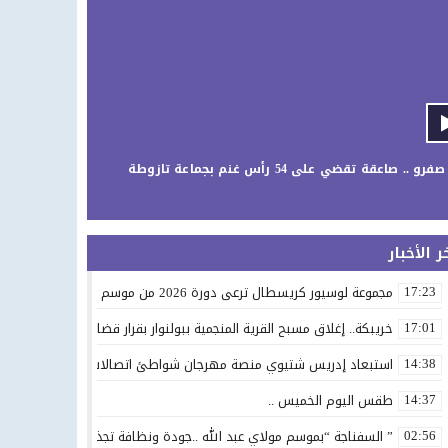
صفرو .. صاعقة تقضي على 54 رأس غنم بجماعة تازوطة
ر الأخبار
مجموعة لوسيور كريسطال ترعى دورة 2026 من موسم مولاي عبد الله أمغار
17:23
خريبكة.. إغلاق مسبح القرية المنجمية ببولنوار بقرار قضائي يثير استياء الس
17:01
استبعاد إدريس شتيوي منصة مهرجان شواطئ اتصالات المغرب بالحسيمة يثي
14:38
طقس اليوم الخميس ..
14:37
” السفناجة “بموسم مولاي عبد الله ..جودة ونظافة تجذب الزوار
02:56