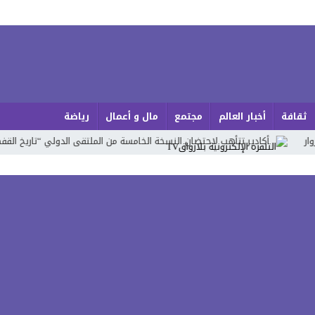
ثقافة
أخبار العالم
مجتمع
مال و أعمال
رياضة
ادير تتأهب لاحتضان النسخة الخامسة من الملتقى الدولي “تاريخ القفطان” بمشار