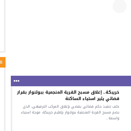
ال
خريبكة.. إغلاق مسبح القرية المنجمية ببولنوار بقرار
قضائي يثير استياء الساكنة
خلف تنفيذ حكم قضائي يقضي بإغلاق المركب الترفيهي، الذي
يضم مسبح القرية المنجمية ببولنوار بإقليم خريبكة، موجة استياء
واسعة...