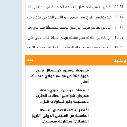
أكادير تتأهب لاحتضان النسخة الخامسة من الملتقى الدولي “تاريخ القف
02:51
غلاء عالمي يلوح في الافق .. و الأمن الغذائي يدخل مرحلة الإنذار
23:14
أكادير.. عناصر فرقة الدراجين توقف مشتبهًا فيه في سرقة هاتف تحت الت
23:12
انزا اكادير ..حادثة سير مميتة تودي بحياة شاب على متن دراجة نارية
18:02
سيدي داوود يرتدي حلة الاحتفال.. انطلاق موسم التبوريدة وسط تعبئة مي
18:00
وزارة النقل تطلق دفعة جديدة من الدعم المباشر الاستثنائي لمهنيي النقل
15:07
وطنية
انقلاب سيارة محملة بصناديق السلع قرب قنطرة إسلي بالحسيمة واختناق
12:00
مجموعة لوسيور كريسطال ترعى
دورة 2026 من موسم مولاي عبد الله
ورزازات .. إنقاذ شاب من مضاعفات لدغة أفعى بعد تدخل طبي سريع
11:37
أمغار
طقس اليوم الأربعاء.. استمرار الأجواء الحارة ومع هبات رياح قوية ببعض ا
11:28
استبعاد إدريس شتيوي منصة
مهرجان شواطئ اتصالات المغرب
إقبال كبير على خيمة المهاجر بالفقيه بن صالح ضمن فعاليات النسخة الراب
10:31
بالحسيمة يثير تساؤلات قبل...
أكادير تتأهب لاحتضان النسخة
الخامسة من الملتقى الدولي “تاريخ
القفطان” بمشاركة مصممين...