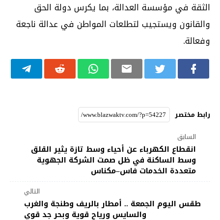
الثقة في مؤسسة العدالة، بما يكرس دولة الحق
والقانون ويستجيب لتطلعات المواطن في عدالة ناجعة
وفعالة.
رابط مختصر
السابق
انقطاع الكهرباء عن أحياء وسط تازة يثير القلق
وسط الساكنة في ظل صمت الشركة الجهوية
متعددة الخدمات فاس–مكناس
التالي
طقس اليوم الجمعة .. أمطار بالريف وطنجة والغرب
والسايس ورياح قوية وبحر جد قوي