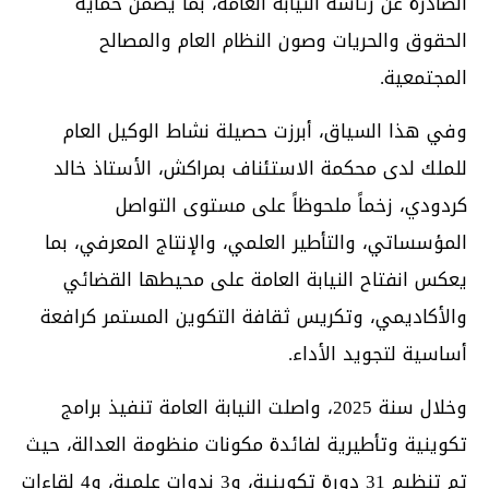
الصادرة عن رئاسة النيابة العامة، بما يضمن حماية
الحقوق والحريات وصون النظام العام والمصالح
المجتمعية.
وفي هذا السياق، أبرزت حصيلة نشاط الوكيل العام
للملك لدى محكمة الاستئناف بمراكش، الأستاذ خالد
كردودي، زخماً ملحوظاً على مستوى التواصل
المؤسساتي، والتأطير العلمي، والإنتاج المعرفي، بما
يعكس انفتاح النيابة العامة على محيطها القضائي
والأكاديمي، وتكريس ثقافة التكوين المستمر كرافعة
أساسية لتجويد الأداء.
وخلال سنة 2025، واصلت النيابة العامة تنفيذ برامج
تكوينية وتأطيرية لفائدة مكونات منظومة العدالة، حيث
تم تنظيم 31 دورة تكوينية، و3 ندوات علمية، و4 لقاءات