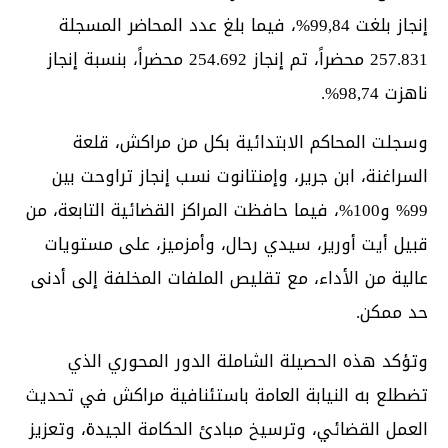
إنجاز بلغت 99,84%، فيما بلغ عدد المحاضر المسجلة
257.831 محضراً، تم إنجاز 254.692 محضراً، بنسبة إنجاز
ناهزت 98,74%.
وسجلت المحاكم الابتدائية بكل من مراكش، قلعة
السراغنة، ابن جرير، وإمنتانوت نسب إنجاز تراوحت بين
99% و100%، فيما حافظت المراكز القضائية التابعة، من
قبيل أيت أورير، سيدي رحال، وأمزميز، على مستويات
عالية من الأداء، مع تقليص الملفات المخلفة إلى أدنى
حد ممكن.
وتؤكد هذه الحصيلة الشاملة الدور المحوري الذي
تضطلع به النيابة العامة باستئنافية مراكش في تحديث
العمل القضائي، وترسيخ مبادئ الحكامة الجيدة، وتعزيز