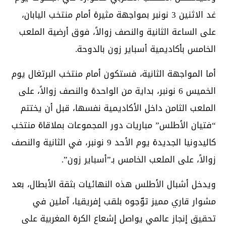
غد الاثنين 3 نونبر بمواجهة مثيرة أمام منتخب اليابان،
على الساعة الثانية والنصف زوالاً، فوق أرضية الملعب
الخامس بأكاديمية أسباير زون بالدوحة.
أما المواجهة الثانية، فستكون أمام منتخب البرتغال يوم
الخميس 6 نونبر، بداية من الواحدة والنصف زوالاً، على
الملعب الثامن داخل الأكاديمية نفسها، قبل أن يختتم
“فتيان الأطلس” مباريات دور المجموعات بملاقاة منتخب
كاليدونيا الجديدة يوم الأحد 9 نونبر، في الثانية والنصف
زوالاً، على الملعب الخامس بـ”أسباير زون”.
ويدخل أشبال الأطلس هذه النهائيات بثقة الأبطال، بعد
مشوار قاري مميز توّجوه بلقب إفريقيا، آملين في
تحقيق إنجاز عالمي يواصل إشعاع الكرة المغربية على