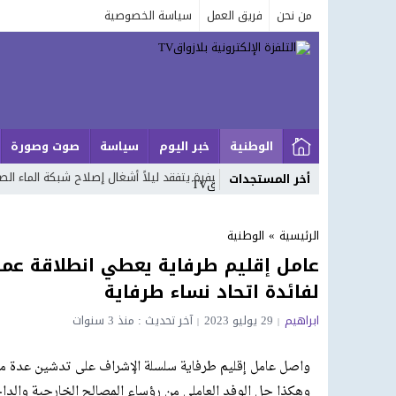
من نحن
فريق العمل
سياسة الخصوصية
الوطنية
خبر اليوم
سياسة
صوت وصورة
مريرت.. عامل إقليم خنيفرة يتفقد ليلاً أشغال إصلاح شبكة الماء الصالح للشرب
أخر المستجدات
الرئيسية
»
الوطنية
عامل إقليم طرفاية يعطي انطلاقة ع
لفائدة اتحاد نساء طرفاية
ابراهيم
29 يوليو 2023
آخر تحديث : منذ 3 سنوات
واصل عامل إقليم طرفاية سلسلة الإشراف على تدشين عدة مش
وهكذا حل الوفد العاملي من رؤساء المصالح الخارجية والداخل