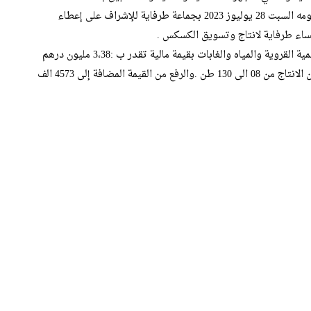
مستوياتهم التشريعية والجهوية والاقليمية والمحلية، صباح يومه السبت 28 يوليوز 2023 بجماعة طرفاية للإشراف على إعطاء
ساء طرفاية لانتاج وتسويق الكسكس .
تمويل المشروع من طرف وزارة الفلاحة والصيد البحري والتنمية القروية والمياه والغابات بقيمة مالية تقدر ب :3،38 مليون درهم
.وسيقزم هذا المشروع بتحسين دخل المرأة القروية والرفع من الانتاج من 08 الى 130 طن .والرفع من القيمة المضافة إلى 4573 الف