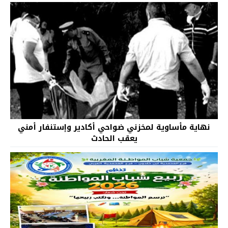
نهاية مأساوية لمخزني ضواحي أكادير وإستنفار أمني
يعقب الحادث