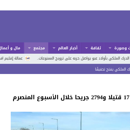
 وصورة
ثقافة
أخبار العالم
مجتمع
مال و أعمال
ولاد عبو يواصل حربه على ترويج الممنوعات..
عمالة إقليم افران تخلد اليوم ا
 الملكي يفتح تحقيقًا
 الجماعي الساحل أولاد أحريز والمصادقة بالإجماع على جدول أعمالها
 و الثقافة ! ‎
و بلورة رؤيةٍ استراتيجيةٍ للتنمية المندمجة
ثر اعتداء جانحين بطريقة وحشية
ئة المركز يثير حفيظة الساكنة !