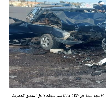
لقي 17 شخصا مصرعهم وأصيب 2794 آخرون بجروح، إصابات 92 منهم بليغة، في 2139 حادثة سير سجلت داخل المناطق الحضرية،