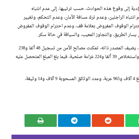
لمؤدية إلى وقوع هذه الحوادث، حسب ترتيبها، إلى عدم انتباه
انتباه الراجلين، وعدم ترك مسافة الأمان، وعدم التحكم، وتغيير
 احترام الوقوف المفروض بعلامة قف، وعدم احترام الوقوف المفروض
 يسار الطريق، والتجاوز المعيب، والسياقة في حالة سكر.
وبخصوص عمليات المراقبة والزجر في ميدان السير والجولان، يضيف المصدر ذاته، تمكنت مصالح الأمن من تسجيل 48 ألفا و238
مخالفة، وإنجاز 9 آلاف و14 محضرا أحيلت على النيابة العامة، واستخلاص 39 ألفا و224 غرامة صلحية، فيما بلغ المبلغ المتحصل عليه
وأشار البلاغ إلى أن عدد العربات الموضوعة بالمحجز البلدي بلغ 4 آلاف و965 عربة، وعدد الوثائق المسحوبة 9 آلاف و14 وثيقة،