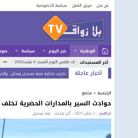
من نحن
فريق العمل
سياسة الخصوصية
الوطنية
خبر اليوم
سياسة
صوت
السادس
توقعات طقس اليوم السبت 8 غشت2026
الدرك الملكي بأ
أخر المستجدات
أخبار عاجلة
تخريب جدارية فنية بسيدي وساي.. والدرك
انعقاد الدورة العادية لشهر ماي للمجلس
الرئيسية
»
مجتمع
وجدة ..حي كلوش الوفاق بدون دار للشباب
حوادث السير بالمدارات الحضرية تخلف 17 قتيلا و2794 جريحا خلال الأسبوع المنصرم
الخميسات.. “مؤسسة زمور زيان للتضامن” نح
ابراهيم
1 يناير 2025
آخر تحديث : منذ سنتين
سيدي بنور ..مأساة !! شاب يفقد حياته إ
گلميمة اقليم الراشدية ..تعثر مشروع تهي